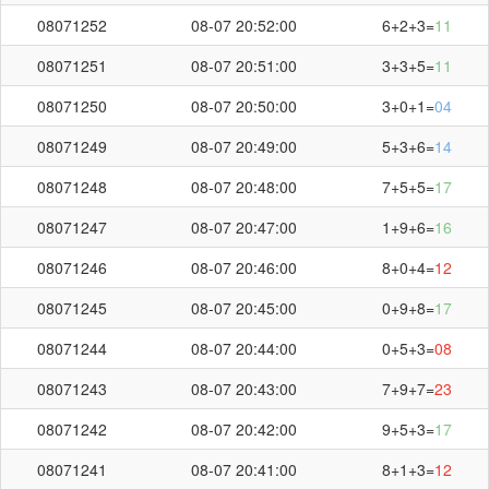
08071252
08-07 20:52:00
6+2+3=
11
08071251
08-07 20:51:00
3+3+5=
11
08071250
08-07 20:50:00
3+0+1=
04
08071249
08-07 20:49:00
5+3+6=
14
08071248
08-07 20:48:00
7+5+5=
17
08071247
08-07 20:47:00
1+9+6=
16
08071246
08-07 20:46:00
8+0+4=
12
08071245
08-07 20:45:00
0+9+8=
17
08071244
08-07 20:44:00
0+5+3=
08
08071243
08-07 20:43:00
7+9+7=
23
08071242
08-07 20:42:00
9+5+3=
17
08071241
08-07 20:41:00
8+1+3=
12