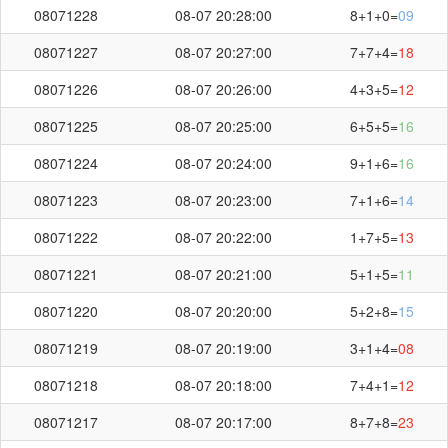
08071228
08-07 20:28:00
8+1+0=
09
08071227
08-07 20:27:00
7+7+4=
18
08071226
08-07 20:26:00
4+3+5=
12
08071225
08-07 20:25:00
6+5+5=
16
08071224
08-07 20:24:00
9+1+6=
16
08071223
08-07 20:23:00
7+1+6=
14
08071222
08-07 20:22:00
1+7+5=
13
08071221
08-07 20:21:00
5+1+5=
11
08071220
08-07 20:20:00
5+2+8=
15
08071219
08-07 20:19:00
3+1+4=
08
08071218
08-07 20:18:00
7+4+1=
12
08071217
08-07 20:17:00
8+7+8=
23