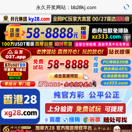
永久开奖网站：bb28kj.com