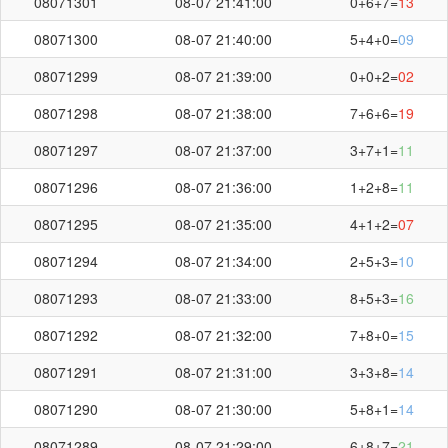
08071301
08-07 21:41:00
0+6+7=
13
08071300
08-07 21:40:00
5+4+0=
09
08071299
08-07 21:39:00
0+0+2=
02
08071298
08-07 21:38:00
7+6+6=
19
08071297
08-07 21:37:00
3+7+1=
11
08071296
08-07 21:36:00
1+2+8=
11
08071295
08-07 21:35:00
4+1+2=
07
08071294
08-07 21:34:00
2+5+3=
10
08071293
08-07 21:33:00
8+5+3=
16
08071292
08-07 21:32:00
7+8+0=
15
08071291
08-07 21:31:00
3+3+8=
14
08071290
08-07 21:30:00
5+8+1=
14
08071289
08-07 21:29:00
6+8+7=
21